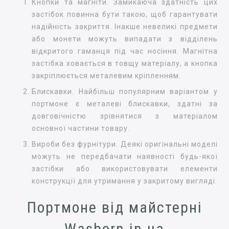
Кнопки та магніти. Замикаюча здатність цих
застібок повинна бути такою, щоб гарантувати
надійність закриття. Інакше невеликі предмети
або монети можуть випадати з відділень
відкритого гаманця під час носіння. Магнітна
застібка ховається в товщу матеріалу, а кнопка
закріплюється металевим кріпленням.
Блискавки. Найбільш популярним варіантом у
портмоне є металеві блискавки, здатні за
довговічністю зрівнятися з матеріалом
основної частини товару.
Вироби без фурнітури. Деякі оригінальні моделі
можуть не передбачати наявності будь-якої
застібки або використовувати елементи
конструкції для утримання у закритому вигляді.
Портмоне від майстерні
Wasborn.in.ua