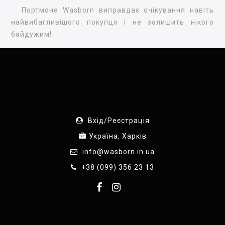
Портмоне Wasborn виправдає очікування навіть
найвибагливішого покупця і не залишить нікого
байдужим!
Вхід/Реєстрація
Україна, Харків
info@wasborn.in.ua
+38 (099) 356 23 13