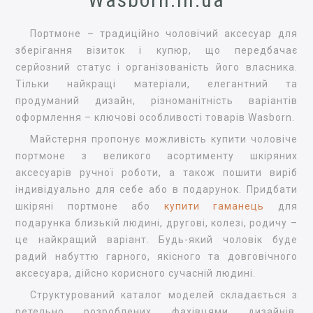
Портмоне – традиційно чоловічий аксесуар для
зберігання візиток і купюр, що передбачає
серйозний статус і організованість його власника.
Тільки найкращі матеріали, елегантний та
продуманий дизайн, різноманітність варіантів
оформлення – ключові особливості товарів Wasborn.
Майстерня пропонує можливість купити чоловіче
портмоне з великого асортименту шкіряних
аксесуарів ручної роботи, а також пошити виріб
індивідуально для себе або в подарунок. Придбати
шкіряні портмоне або
купити гаманець
для
подарунка близькій людині, другові, колезі, родичу –
це найкращий варіант. Будь-який чоловік буде
радий набуттю гарного, якісного та довговічного
аксесуара, дійсно корисного сучасній людині.
Структурований каталог моделей складається з
ретельно розроблених фахівцями дизайнів,