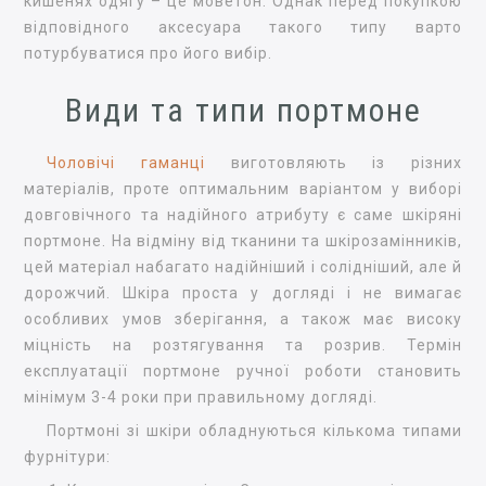
кишенях одягу – це моветон. Однак перед покупкою
відповідного аксесуара такого типу варто
потурбуватися про його вибір.
Види та типи портмоне
Чоловічі гаманці
виготовляють із різних
матеріалів, проте оптимальним варіантом у виборі
довговічного та надійного атрибуту є саме шкіряні
портмоне. На відміну від тканини та шкірозамінників,
цей матеріал набагато надійніший і солідніший, але й
дорожчий. Шкіра проста у догляді і не вимагає
особливих умов зберігання, а також має високу
міцність на розтягування та розрив. Термін
експлуатації портмоне ручної роботи становить
мінімум 3-4 роки при правильному догляді.
Портмоні зі шкіри обладнуються кількома типами
фурнітури: