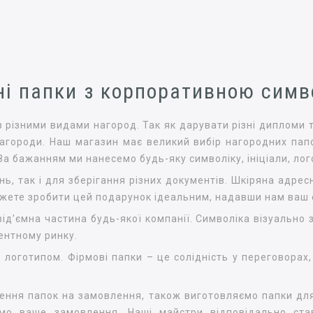
ні папки з корпоративною симв
в різними видами нагород. Так як дарувати різні дипломи 
агороди. Наш магазин має великий вибір нагородних папо
 За бажанням ми нанесемо будь-яку символіку, ініціали, лог
ь, так і для зберігання різних документів. Шкіряна адре
жете зробити цей подарунок ідеальним, надавши нам ваш е
д’ємна частина будь-якої компанії. Символіка візуально 
ентному ринку.
 логотипом. Фірмові папки – це солідність у переговорах
лення папок на замовлення, також виготовляємо папки дл
ємо ваше замовлення. Наші майстри відповідально ста