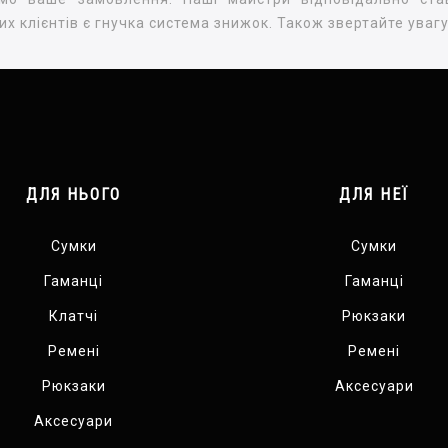
х клієнтів є гнучка система знижок. Також звертайте увагу 
ДЛЯ НЬОГО
ДЛЯ НЕЇ
Сумки
Сумки
Гаманці
Гаманці
Клатчі
Рюкзаки
Ремені
Ремені
Рюкзаки
Аксесуари
Аксесуари