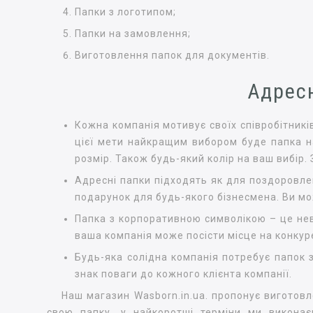
Папки з логотипом;
Папки на замовлення;
Виготовлення папок для документів.
Адрес
Кожна компанія мотивує своїх співробітникі
цієї мети найкращим вибором буде папка н
розмір. Також будь-який колір на ваш вибір.
Адресні папки підходять як для поздоровлен
подарунок для будь-якого бізнесмена. Ви мо
Папка з корпоративною символікою – це неві
ваша компанія може посісти місце на конкур
Будь-яка солідна компанія потребує папок з
знак поваги до кожного клієнта компанії.
Наш магазин Wasborn.in.ua. пропонує виготов
свою папку, у найкоротші терміни ми викона