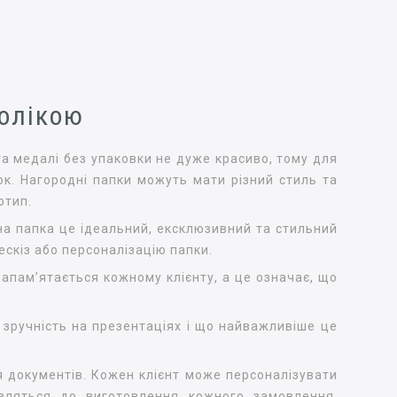
олікою
та медалі без упаковки не дуже красиво, тому для
к. Нагородні папки можуть мати різний стиль та
отип.
сна папка це ідеальний, ексклюзивний та стильний
скіз або персоналізацію папки.
запам’ятається кожному клієнту, а це означає, що
, зручність на презентаціях і що найважливіше це
я документів. Кожен клієнт може персоналізувати
вляться до виготовлення кожного замовлення,