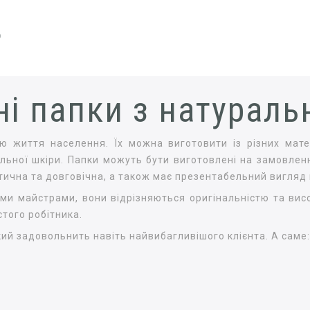
)
і папки з натураль
ю життя населення. Їх можна виготовити із різних мате
ральної шкіри. Папки можуть бути виготовлені на замовлен
тична та довговічна, а також має презентабельний вигляд н
ми майстрами, вони відрізняються оригінальністю та висо
стого робітника.
ий задовольнить навіть найвибагливішого клієнта. А саме