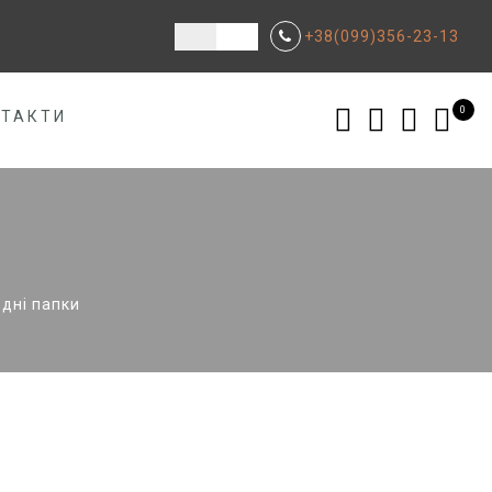
+38(099)356-23-13
0
НТАКТИ
дні папки