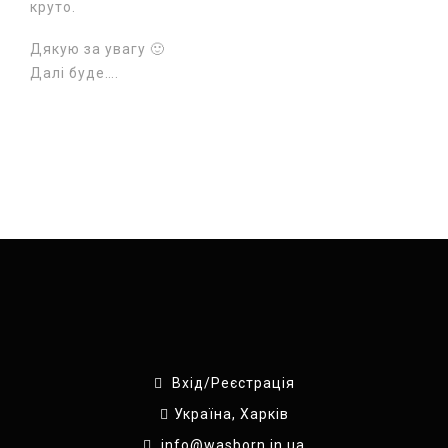
круто.
Дякую за увагу 🙂
Далі буде….
Вхід/Реєстрація
Україна, Харків
info@wasborn.in.ua