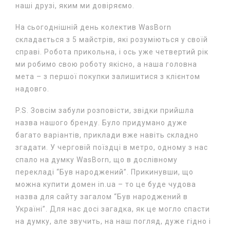
наші друзі, яким ми довіряємо.
На сьогоднішній день колектив WasBorn
складається з 5 майстрів, які розуміються у своїй
справі. Робота прикольна, і ось уже четвертий рік
ми робимо свою роботу якісно, а наша головна
мета – з першої покупки залишитися з клієнтом
надовго.
P.S. Зовсім забули розповісти, звідки прийшла
назва нашого бренду. Було придумано дуже
багато варіантів, приклади вже навіть складно
згадати. У черговій поїздці в метро, одному з нас
спало на думку WasBorn, що в дослівному
перекладі “Був народжений”. Прикинувши, що
можна купити домен in.ua – то це буде чудова
назва для сайту загалом “Був народжений в
Україні”. Для нас досі загадка, як це могло спасти
на думку, але звучить, на наш погляд, дуже гідно і