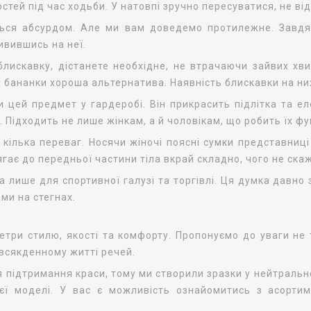
стей під час ходьби. У натовпі зручно пересуватися, не 
ться абсурдом. Але ми вам доведемо протилежне. Завдя
ивившись на неї.
блискавку, дістанете необхідне, не втрачаючи зайвих хв
ні бананки хороша альтернатива. Наявність блискавки на н
 цей предмет у гардеробі. Він прикрасить підлітка та ел
. Підходить не лише жінкам, а й чоловікам, що робить їх ф
кілька переваг. Носячи жіночі поясні сумки представниці
лягає до передньої частини тіла вкрай складно, чого не ск
лише для спортивної галузі та торгівлі. Ця думка давно з
ами на стегнах.
три стилю, якості та комфорту. Пропонуємо до уваги не ті
повсякденному житті речей.
я підтримання краси, тому ми створили зразки у нейтральн
єї моделі. У вас є можливість ознайомитись з асортим