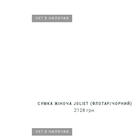
НЕТ В НАЛИЧИИ
НЕТ В НАЛИЧИИ
СУМКА ЖІНОЧА JOLIET (ФЛОТАР/ЧОРНИЙ)
2128
грн.
НЕТ В НАЛИЧИИ
НЕТ В НАЛИЧИИ