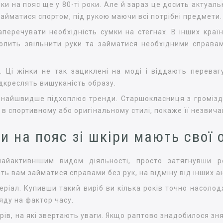
и на пояс ще у 80-ті роки. Але й зараз це досить актуальн
займатися спортом, під рукою маючи всі потрібні предмети.
перечувати необхідність сумки на стегнах. В інших краї
волить звільнити руки та займатися необхідними справа
. Ці жінки не так зациклені на моді і віддають переваг
дкреслять вишуканість образу.
ка найшвидше підхоплює тренди. Старшокласниця з громі
а в спортивному або оригінальному стилі, покаже її незвича
и на пояс зі шкіри мають свої 
айактивнішим видом діяльності, просто затягнувши р
ть вам займатися справами без рук, на відміну від інших а
ріал. Купивши такий виріб ви кілька років точно насолод
яду на фактор часу.
рів, на які звертають уваги. Якщо раптово знадобилося зня