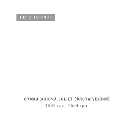
НЕТ В НАЛИЧИИ
НЕТ В НАЛИЧИИ
СУМКА ЖІНОЧА JOLIET (ФЛОТАР/БІЛИЙ)
1838
грн.
1654
грн.