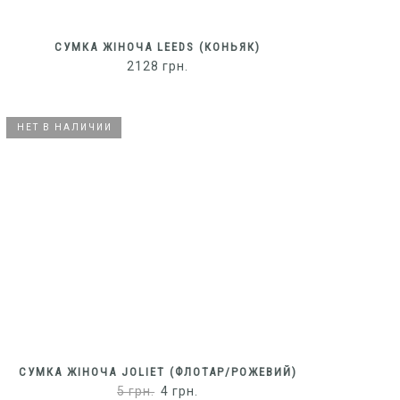
СУМКА ЖІНОЧА LEEDS (КОНЬЯК)
2128
грн.
НЕТ В НАЛИЧИИ
НЕТ В НАЛИЧИИ
СУМКА ЖІНОЧА JOLIET (ФЛОТАР/РОЖЕВИЙ)
5
грн.
4
грн.