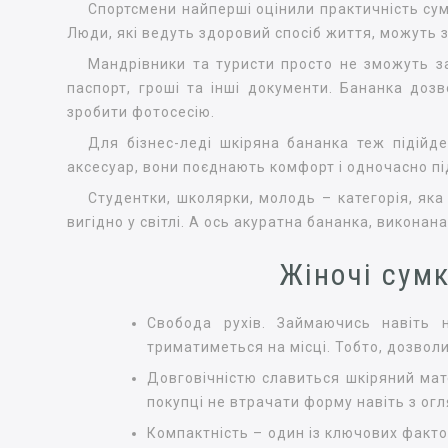
Спортсмени найперші оцінили практичність сумк
Люди, які ведуть здоровий спосіб життя, можуть 
Мандрівники та туристи просто не зможуть за
паспорт, гроші та інші документи. Бананка доз
зробити фотосесію.
Для бізнес-леді шкіряна бананка теж підійде
аксесуар, вони поєднають комфорт і одночасно пі
Студентки, школярки, молодь – категорія, я
вигідно у світлі. А ось акуратна бананка, виконан
Жіночі сумк
Свобода рухів. Займаючись навіть н
триматиметься на місці. Тобто, дозволи
Довговічністю славиться шкіряний мате
покупці не втрачати форму навіть з огл
Компактність – один із ключових факто