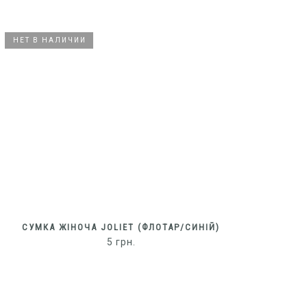
НЕТ В НАЛИЧИИ
НЕТ В НАЛИЧИИ
СУМКА ЖІНОЧА JOLIET (ФЛОТАР/СИНІЙ)
5
грн.