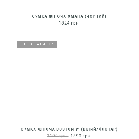
СУМКА ЖІНОЧА OMAHA (ЧОРНИЙ)
1824
грн.
НЕТ В НАЛИЧИИ
НЕТ В НАЛИЧИИ
СУМКА ЖІНОЧА BOSTON W (БІЛИЙ/ФЛОТАР)
2100
грн.
1890
грн.