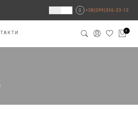
+38(099)356-23-13
0
НТАКТИ
с