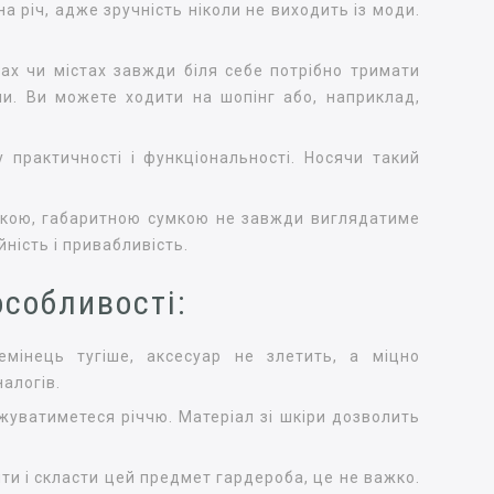
а річ, адже зручність ніколи не виходить із моди.
нах чи містах завжди біля себе потрібно тримати
ми. Ви можете ходити на шопінг або, наприклад,
у практичності і функціональності. Носячи такий
здкою, габаритною сумкою не завжди виглядатиме
йність і привабливість.
особливості:
емінець тугіше, аксесуар не злетить, а міцно
налогів.
жуватиметеся річчю. Матеріал зі шкіри дозволить
ти і скласти цей предмет гардероба, це не важко.