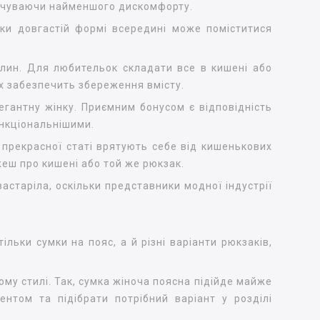
відчуваючи найменшого дискомфорту.
ки довгастій формі всередині може поміститися
илин. Для любительок складати все в кишені або
их забезпечить збереження вмісту.
егантну жінку. Приємним бонусом є відповідність
ункціональнішими.
 прекрасної статі врятують себе від кишенькових
ажеш про кишені або той же рюкзак.
астаріла, оскільки представники модної індустрії
льки сумки на пояс, а й різні варіанти рюкзаків,
ому стилі. Так, сумка жіноча поясна підійде майже
ентом та підібрати потрібний варіант у розділі