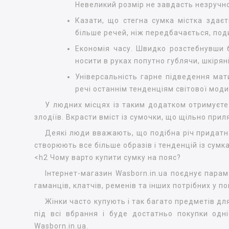
Невеликий розмір не завдасть незручно
Казати, що стегна сумка містка здає
більше речей, ніж передбачається, под
Економія часу. Швидко розстебнувши 
носити в руках попутно гублячи, шкіря
Універсальність гарне підведення мати
речі останнім тенденціям світової моди
У людних місцях із таким додатком отримуєте 
злодіїв. Вкрасти вміст із сумочки, що щільно при
Деякі люди вважають, що подібна річ придатна 
створюють все більше образів і тенденцій із сумк
<h2 Чому варто купити сумку на пояс?
Інтернет-магазин Wasborn.in.ua поєднує параме
гаманців, клатчів, ременів та інших потрібних у 
Жінки часто купують і так багато предметів дл
під всі вбрання і буде достатньо покупки одні
Wasborn.in.ua.