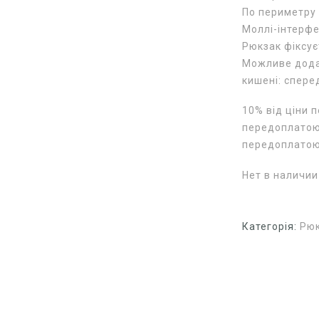
По периметру 
Моллі-інтерфе
Рюкзак фіксу
Можливе додав
кишені: спере
10% від ціни 
передоплатою 
передоплато
Нет в наличии
Категорія:
Рюк