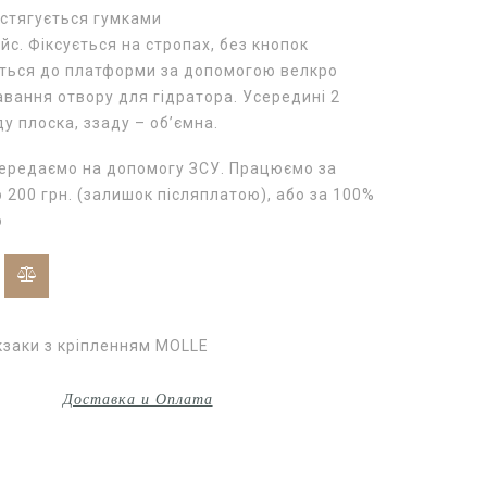
стягується гумками
йс. Фіксується на стропах, без кнопок
ється до платформи за допомогою велкро
ання отвору для гідратора. Усередині 2
ду плоска, ззаду – об’ємна.
передаємо на допомогу ЗСУ. Працюємо за
200 грн. (залишок післяплатою), або за 100%
ю
заки з кріпленням MOLLE
Доставка и Оплата