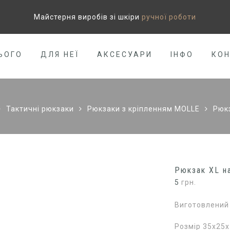
Майстерня виробів зі шкіри
ручної роботи
ЬОГО
ДЛЯ НЕЇ
АКСЕСУАРИ
ІНФО
КО
Тактичні рюкзаки
Рюкзаки з кріпленням MOLLE
Рюкз
Рюкзак XL н
5
грн.
Виготовлений 
Розмір 35х25х