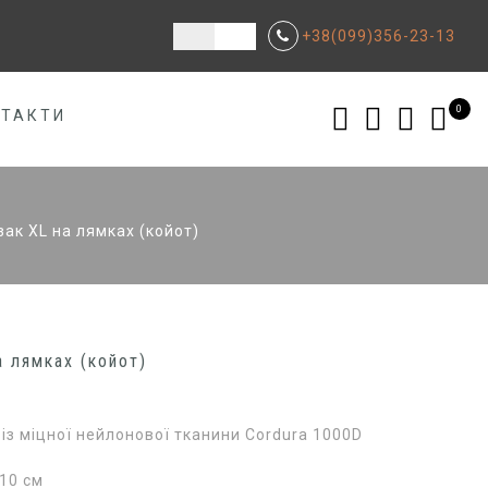
+38(099)356-23-13
0
НТАКТИ
ак XL на лямках (койот)
а лямках (койот)
із міцної нейлонової тканини Cordura 1000D
10 см