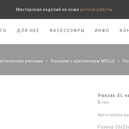
Мастерская изделий из кожи
ручной работы
ЕГО
ДЛЯ НЕЕ
АКСЕССУАРЫ
ИНФО
КО
актические рюкзаки
Рюкзаки с креплением MOLLE
Рю
Рюкзак XL н
5
грн.
Изготовлен из
Размер 35х25