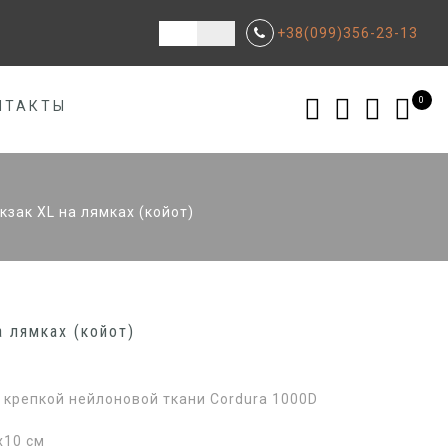
+38(099)356-23-13
0
НТАКТЫ
кзак XL на лямках (койот)
а лямках (койот)
 крепкой нейлоновой ткани Cordura 1000D
х10 см