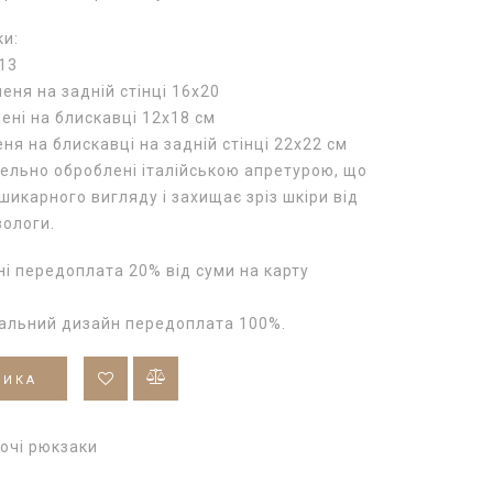
ки:
13
еня на задній стінці 16х20
шені на блискавці 12х18 см
ня на блискавці на задній стінці 22х22 см
тельно оброблені італійською апретурою, що
шикарного вигляду і захищає зріз шкіри від
вологи.
і передоплата 20% від суми на карту
уальний дизайн передоплата 100%.
ШИКА
очі рюкзаки