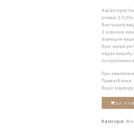
Характеристи
розмір 27x25x
Внутрішня киш
2 зовнішні ки
Зовнішня кише
Краї шкіри ре
надає виробу 
потрапляння 
При замовленн
ПриватБанка.
Якщо індивід
ДО КО
Категорія:
Жін