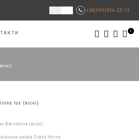
+38(099)356-23-13
0
НТАКТИ
віскі)
lona lux (віскі)
 Barcelona (віскі).
уральна шкіра Crazy Horse