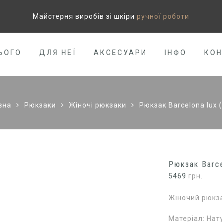
Майстерня виробів зі шкіри
ручної роботи
ЬОГО
ДЛЯ НЕЇ
АКСЕСУАРИ
ІНФО
КО
вна
Рюкзаки
Жіночі рюкзаки
Рюкзак Barcelona lux (
Рюкзак Barce
5469
грн.
Жіночий рюкзак
Матеріал: Нат