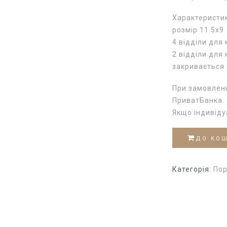
Характеристи
розмір 11.5х9
4 відділи для 
2 відділи для
закривається 
При замовленн
ПриватБанка.
Якщо індивід
ДО КО
Категорія:
По