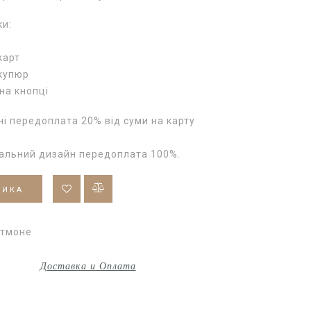
ки:
карт
 купюр
на кнопці
і передоплата 20% від суми на карту
уальний дизайн передоплата 100%.
ШИКА
ртмоне
Доставка и Оплата