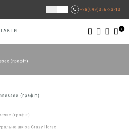
+38(099)356-23-13
0
НТАКТИ
see (графіт)
nnessee (графіт)
esse (графіт).
уральна шкіра Crazy Horse