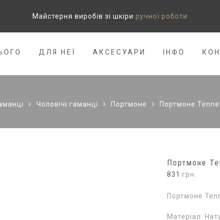
Майстерня виробів зі шкіри
ручної роботи
ЬОГО
ДЛЯ НЕЇ
АКСЕСУАРИ
ІНФО
КО
аманці
Чоловічі гаманці
Портмоне
Портмоне Tennes
Портмоне Te
831
грн.
Портмоне Tenn
Матеріал: Нат