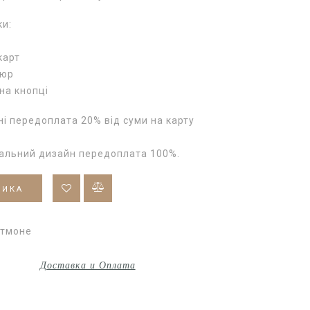
ки:
карт
пюр
на кнопці
і передоплата 20% від суми на карту
уальний дизайн передоплата 100%.
ШИКА
ртмоне
Доставка и Оплата