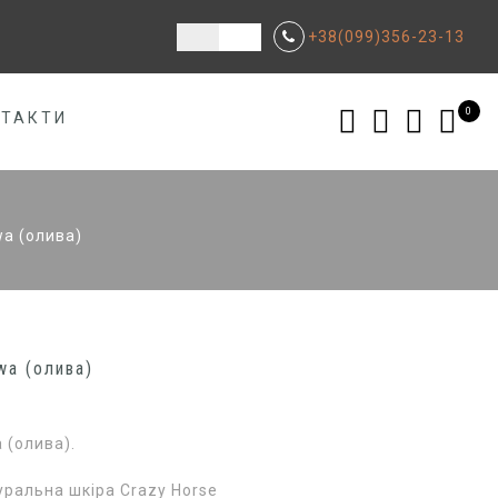
+38(099)356-23-13
0
НТАКТИ
a (олива)
wa (олива)
 (олива).
уральна шкіра Crazy Horse