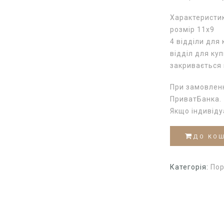
Характеристи
розмір 11х9
4 відділи для 
відділ для ку
закривається 
При замовленн
ПриватБанка.
Якщо індивід
ДО КО
Категорія:
По