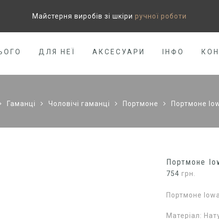
Майстерня виробів зі шкіри
ручної роботи
ЬОГО
ДЛЯ НЕЇ
АКСЕСУАРИ
ІНФО
КО
Гаманці
Чоловічі гаманці
Портмоне
Портмоне Iow
Портмоне Io
754
грн.
Портмоне Iowa
Матеріал: Нат