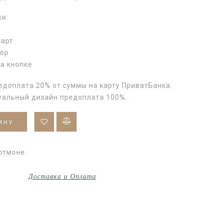
ки:
карт
пюр
а кнопке
едоплата 20% от суммы на карту ПриватБанка.
уальный дизайн предоплата 100%.
ИНУ
ртмоне
Доставка и Оплата