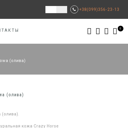
+38(099)356-23-13
0
НТАКТЫ
owa (олива)
wa (олива)
 (олива).
уральная кожа Crazy Horse