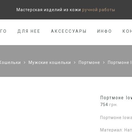
Мастерская изделий из кожи
ручной работы
ЕГО
ДЛЯ НЕЕ
АКСЕССУАРЫ
ИНФО
КО
Кошельки
Мужские кошельки
Портмоне
Портмоне I
Портмоне Io
754
грн.
Портмоне Iowa
Материал: Нат