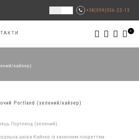
+38(099)356-23-13
0
НТАКТИ
лений/кайзер)
очий Portland (зелений/кайзер)
ець Портленд (зелений).
уральна шкіра Кайзер із захисним покриттям.