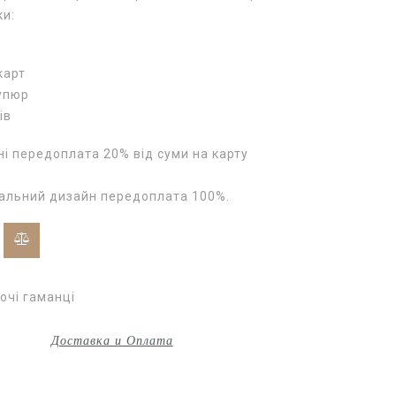
ки:
карт
купюр
ів
і передоплата 20% від суми на карту
уальний дизайн передоплата 100%.
очі гаманці
Доставка и Оплата