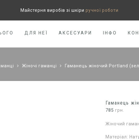
Майстерня виробів зі шкіри
ручної роботи
ЬОГО
ДЛЯ НЕЇ
АКСЕСУАРИ
ІНФО
КО
аманці
Жіночі гаманці
Гаманець жіночий Portland (зе
Гаманець жін
785
грн.
Жіночий гаман
Матеріал: Нат