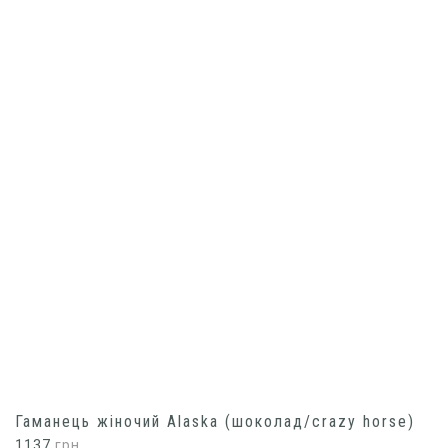
Гаманець жіночий Alaska (шоколад/crazy horse)
1137
грн.