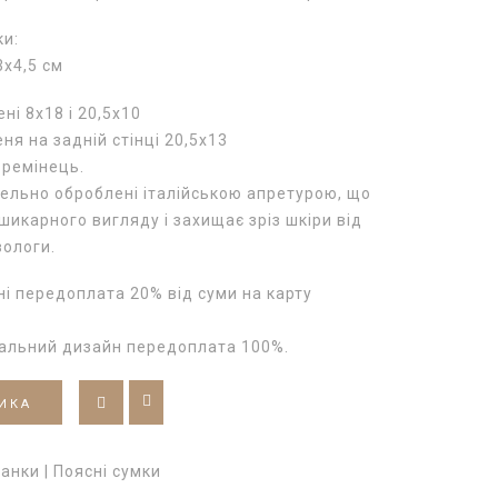
ки:
3х4,5 см
ні 8х18 і 20,5х10
ня на задній стінці 20,5х13
 ремінець.
тельно оброблені італійською апретурою, що
шикарного вигляду і захищає зріз шкіри від
вологи.
і передоплата 20% від суми на карту
уальний дизайн передоплата 100%.
ИКА
анки | Поясні сумки