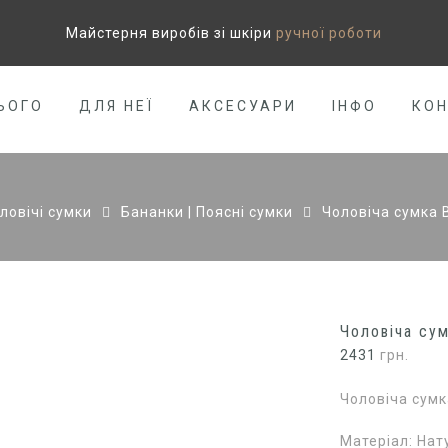
Майстерня виробів зі шкіри
ручної роботи
ЬОГО
ДЛЯ НЕЇ
АКСЕСУАРИ
ІНФО
КО
ловічі сумки
Бананки | Поясні сумки
Чоловіча сумка B
Чоловіча сум
2431
грн.
Чоловіча сумка
Матеріал: Нат