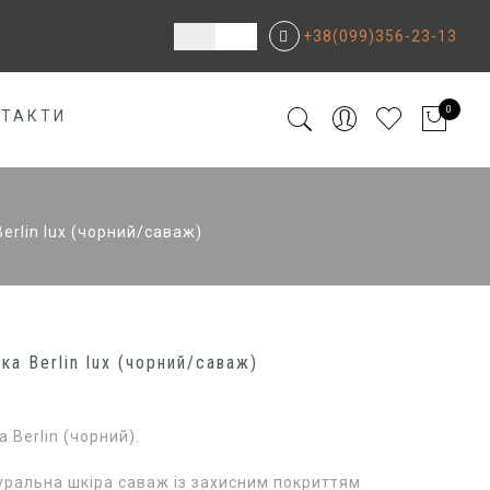
+38(099)356-23-13
0
НТАКТИ
erlin lux (чорний/саваж)
ка Berlin lux (чорний/саваж)
 Berlin (чорний).
уральна шкіра саваж із захисним покриттям