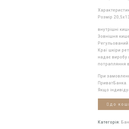
Характеристи
Розмір 20,5х1
внутрішні кише
Зовнішня кише
Регульований
Краї шкіри ре
надає виробу 
потрапляння 
При замовленн
ПриватБанка.
Якщо індивід
ДО КОШ
Категорія:
Бан