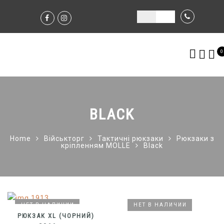
0
BLACK
Home
Військторг
Тактичні рюкзаки
Рюкзаки з
кріпленням MOLLE
Black
НЕТ В НАЛИЧИИ
НЕТ В НАЛИЧИИ
НЕТ В НАЛИЧИИ
НЕТ В НАЛИЧИИ
РЮКЗАК XL (ЧОРНИЙ)