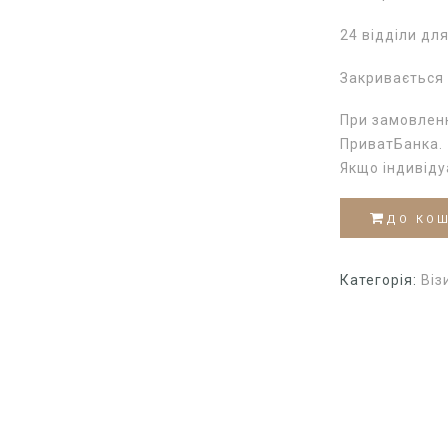
24 відділи для
Закривається 
При замовленн
ПриватБанка.
Якщо індивід
ДО КО
Категорія:
Віз