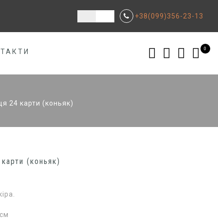
+38(099)356-23-13
0
НТАКТИ
ця 24 карти (коньяк)
 карти (коньяк)
іра.
 см