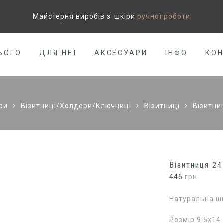
Майстерня виробів зі шкіри
ручної роботи
ЬОГО
ДЛЯ НЕЇ
АКСЕСУАРИ
ІНФО
КО
ри
Візитниці/Холдери/Ключниці
Візитниці
Візитни
Візитниця 24
446
грн.
Натуральна шк
Розмір 9.5х14