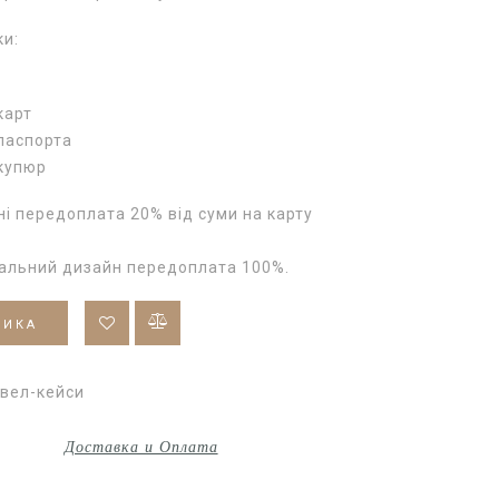
ки:
карт
 паспорта
 купюр
і передоплата 20% від суми на карту
уальний дизайн передоплата 100%.
ШИКА
вел-кейси
Доставка и Оплата