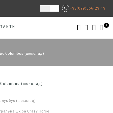
+38(099)356-23-13
0
НТАКТИ
йс Columbus (шоколад)
 Columbus (шоколад)
олумбус (шоколад).
уральна шкіра Crazy Horse