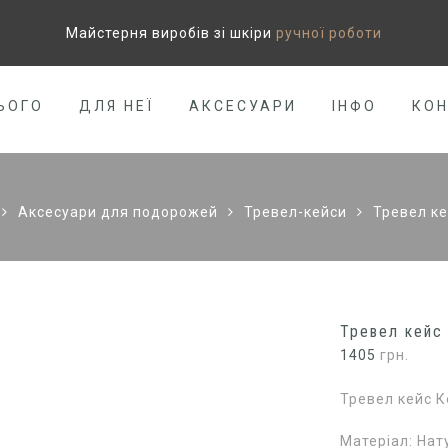
Майстерня виробів зі шкіри
ручної роботи
ЬОГО
ДЛЯ НЕЇ
АКСЕСУАРИ
ІНФО
КО
Аксесуари для подорожей
Тревел-кейси
Тревел ке
Тревел кейс
1405
грн.
Тревел кейс К
Матеріал: Нат