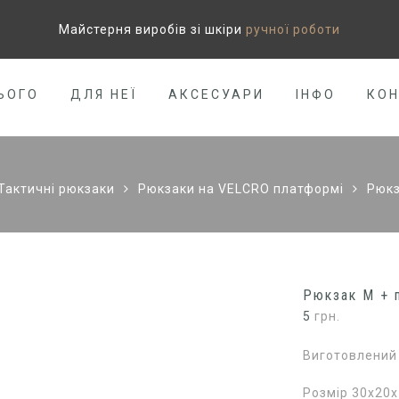
Майстерня виробів зі шкіри
ручної роботи
ЬОГО
ДЛЯ НЕЇ
АКСЕСУАРИ
ІНФО
КО
Тактичні рюкзаки
Рюкзаки на VELCRO платформі
Рюкз
Рюкзак М + 
5
грн.
Виготовлений 
Розмір 30х20х