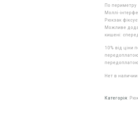
По периметру 
Моллі-інтерфе
Рюкзак фіксу
Можливе додав
кишені: спере
10% від ціни 
передоплатою 
передоплато
Нет в наличии
Категорія:
Рюк