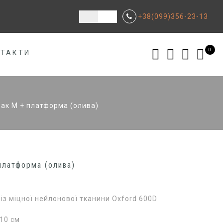
+38(099)356-23-13
0
НТАКТИ
ак М + платформа (олива)
платформа (олива)
із міцної нейлонової тканини Oxford 600D
10 см