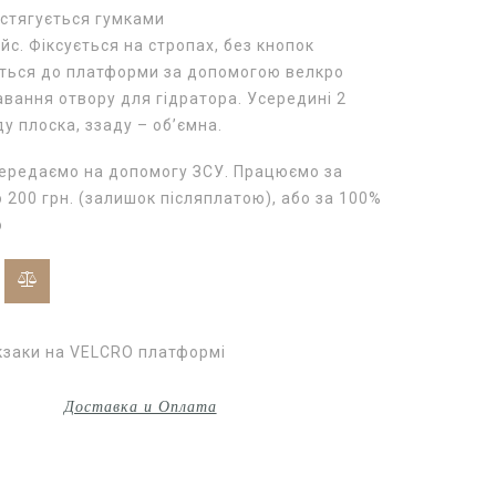
стягується гумками
йс. Фіксується на стропах, без кнопок
ється до платформи за допомогою велкро
ання отвору для гідратора. Усередині 2
ду плоска, ззаду – об’ємна.
передаємо на допомогу ЗСУ. Працюємо за
200 грн. (залишок післяплатою), або за 100%
ю
заки на VELCRO платформі
Доставка и Оплата