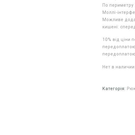
По периметру 
Моллі-інтерфе
Можливе додав
кишені: спере
10% від ціни 
передоплатою 
передоплато
Нет в наличии
Категорія:
Рюк