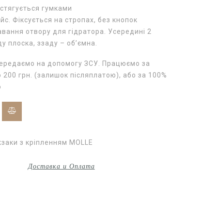
стягується гумками
йс. Фіксується на стропах, без кнопок
ання отвору для гідратора. Усередині 2
ду плоска, ззаду – об’ємна.
передаємо на допомогу ЗСУ. Працюємо за
200 грн. (залишок післяплатою), або за 100%
ю
заки з кріпленням MOLLE
Доставка и Оплата