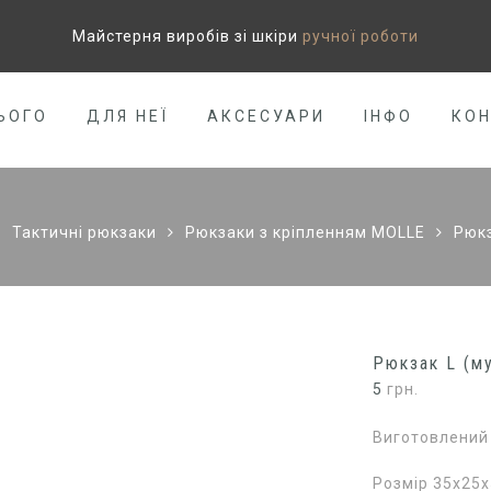
Майстерня виробів зі шкіри
ручної роботи
ЬОГО
ДЛЯ НЕЇ
АКСЕСУАРИ
ІНФО
КО
Тактичні рюкзаки
Рюкзаки з кріпленням MOLLE
Рюкз
Рюкзак L (м
5
грн.
Виготовлений 
Розмір 35х25х