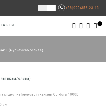
+38(099)356-23-13
0
НТАКТИ
ак L (мультикам/олива)
ультикам/олива)
із міцної нейлонової тканини Cordura 1000D
5 см