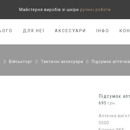
Майстерня виробів зі шкіри
ручної роботи
ЬОГО
ДЛЯ НЕЇ
АКСЕСУАРИ
ІНФО
КО
а
Військторг
Тактичні аксесуари
Підсумок аптечка
Підсумок апт
695
грн.
Аптечка вигот
500D
Бігунки УКК