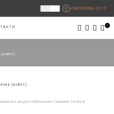
+38(099)356-23-13
0
НТАКТИ
 (койот)
ечка (койот)
овлена з міцної нейлонової тканини Cordura