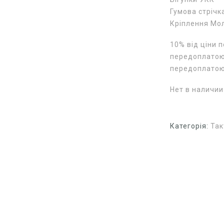
Гумова стрічк
Кріплення Мо
10% від ціни 
передоплатою 
передоплато
Нет в наличии
Категорія:
Так