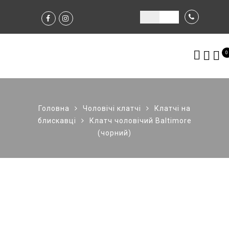
0
Головна
Чоловічі клатчі
Клатчі на
блискавці
Клатч чоловічий Baltimore
(чорний)