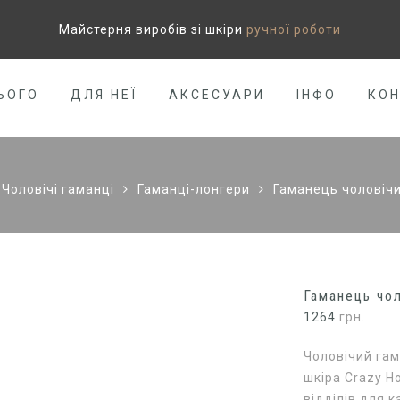
Майстерня виробів зі шкіри
ручної роботи
ЬОГО
ДЛЯ НЕЇ
АКСЕСУАРИ
ІНФО
КО
Чоловічі гаманці
Гаманці-лонгери
Гаманець чоловічи
Гаманець чол
1264
грн.
Чоловічий гам
шкіра Crazy Ho
відділів для к