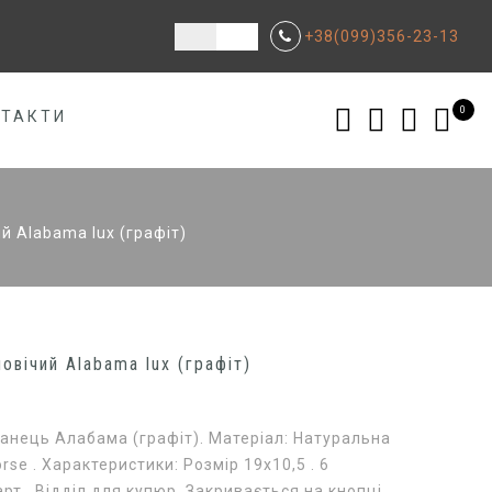
+38(099)356-23-13
0
НТАКТИ
й Alabama lux (графіт)
овічий Alabama lux (графіт)
анець Алабама (графіт). Матеріал: Натуральна
rse . Характеристики: Розмір 19х10,5 . 6
арт . Відділ для купюр. Закривається на кнопці.