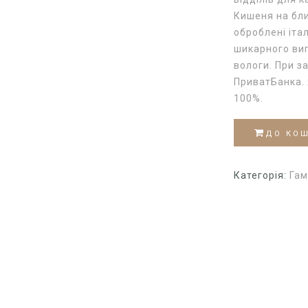
Кишеня на бли
оброблені іта
шикарного виг
вологи. При з
ПриватБанка.
100%.
ДО КО
Категорія:
Гам