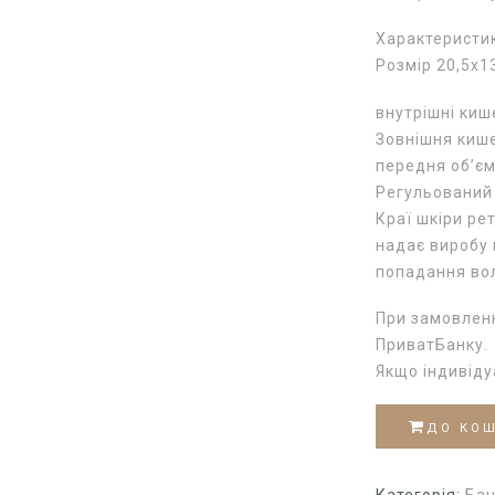
Характеристи
Розмір 20,5х13
внутрішні кише
Зовнішня кише
передня об’єм
Регульований
Краї шкіри ре
надає виробу 
попадання во
При замовленн
ПриватБанку.
Якщо індивід
ДО КО
Категорія:
Бан