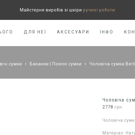
Майстерня виробів зі шкіри
ручної роботи
ЬОГО
ДЛЯ НЕЇ
АКСЕСУАРИ
ІНФО
КО
вічі сумки
Бананки | Поясні сумки
Чоловіча сумка Berl
Чоловіча сум
2778
грн.
Чоловіча сумка
Матеріал: Нат