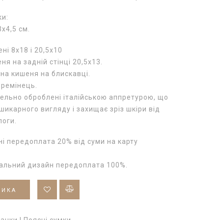
ки:
х4,5 см.
ні 8х18 і 20,5х10
ня на задній стінці 20,5х13.
на кишеня на блискавці.
 ремінець.
тельно оброблені італійською аппретурою, що
шикарного вигляду і захищає зріз шкіри від
логи.
і передоплата 20% від суми на карту
уальний дизайн передоплата 100%.
ШИКА
анки | Поясні сумки