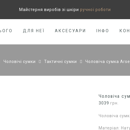
Майстерня виробів зі шкіри
ручної роботи
ЬОГО
ДЛЯ НЕЇ
АКСЕСУАРИ
ІНФО
КО
Чоловічі сумки
Тактичні сумки
Чоловіча сумка Arsen
Чоловіча сум
3039
грн.
Чоловіча сумка
Матеріал: Нат