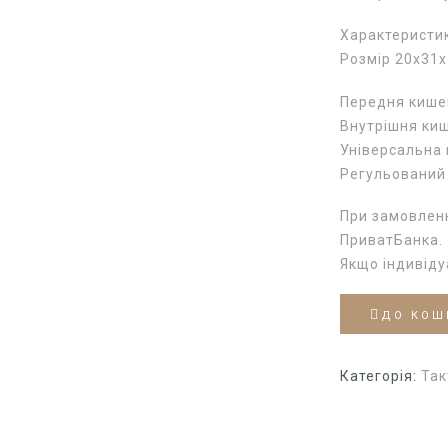
Характеристи
Розмір 20х31х
Передня кишен
Внутрішня киш
Універсальна 
Регульований
При замовленн
ПриватБанка.
Якщо індивід
ДО КОШ
Категорія:
Так