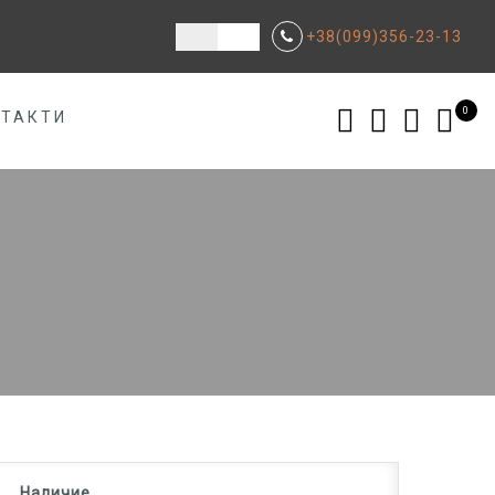
+38(099)356-23-13
0
НТАКТИ
Наличие