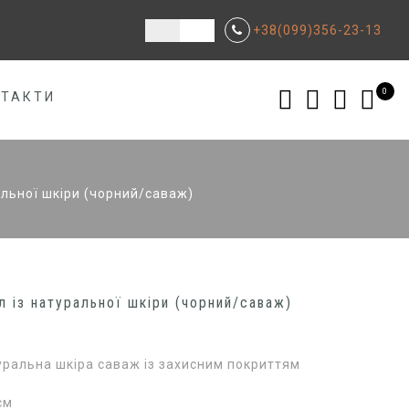
+38(099)356-23-13
0
НТАКТИ
альної шкіри (чорний/саваж)
л із натуральної шкіри (чорний/саваж)
уральна шкіра саваж із захисним покриттям
см