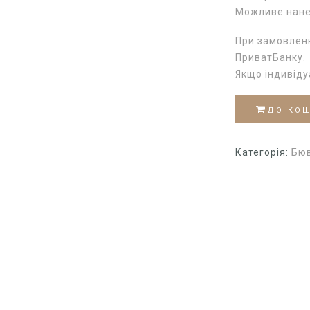
Можливе нане
При замовленн
ПриватБанку.
Якщо індивід
ДО КО
Категорія:
Бюв