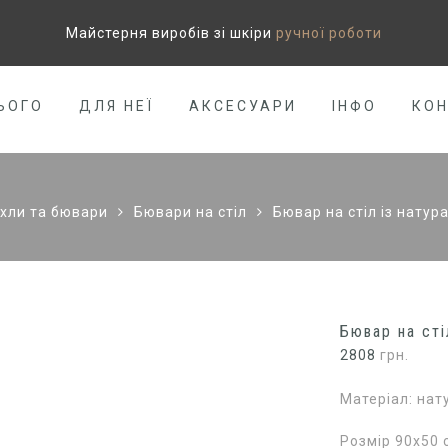
Майстерня виробів зі шкіри
ручної роботи
ЬОГО
ДЛЯ НЕЇ
АКСЕСУАРИ
ІНФО
КО
хли та бювари
Бювари на стіл
Бювар на стіл із натур
Бювар на сті
2808
грн.
Матеріал: нат
Розмір 90х50 