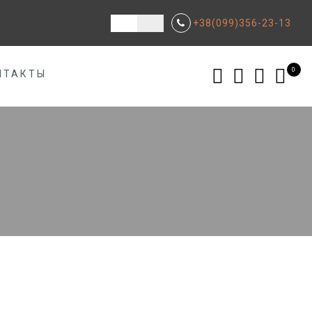
+38(099)356-23-13
0
НТАКТЫ