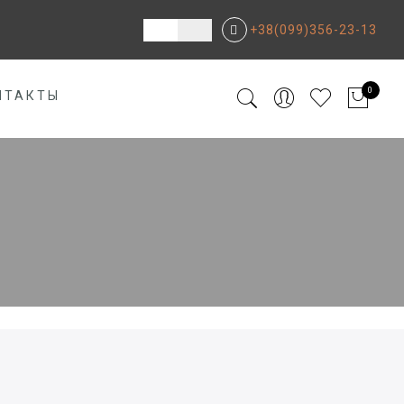
+38(099)356-23-13
0
НТАКТЫ