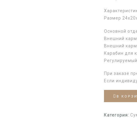
Характеристи
Размер 24х20х
Основной отд
Внешний карма
Внешний карм
Карабин для 
Регулируемый
При заказе пр
Если индивид
В КОРЗ
Категория:
Су