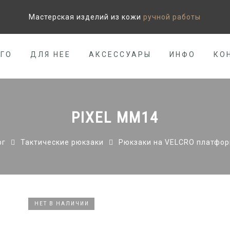
Мастерская изделий из кожи
ручной работы
ЕГО
ДЛЯ НЕЕ
АКСЕССУАРЫ
ИНФО
КО
PIXEL MM14
рг
Тактические рюкзаки
Рюкзаки на VELCRO платфо
НЕТ В НАЛИЧИИ
НЕТ В НАЛИЧИИ