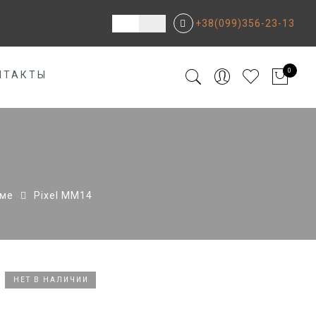
+38(099)356-23-13
0
НТАКТЫ
рме
Pixel MM14
НЕТ В НАЛИЧИИ
НЕТ В НАЛИЧИИ