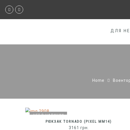
ДЛЯ Н
Home
Военто
НЕТ В НАЛИЧИИ
НЕТ В НАЛИЧИИ
РЮКЗАК TORNADO (PIXEL MM14)
3161
грн.