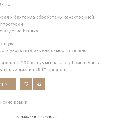
35 см
 края и бахтарма обработаны качественной
аппретурой.
изводство Италия.
ручную.
ость укоротить ремень самостоятельно.
едоплата 20% от суммы на карту ПриватБанка.
уальный дизайн 100% предоплата.
ИНУ
нские ремни
Доставка и Оплата