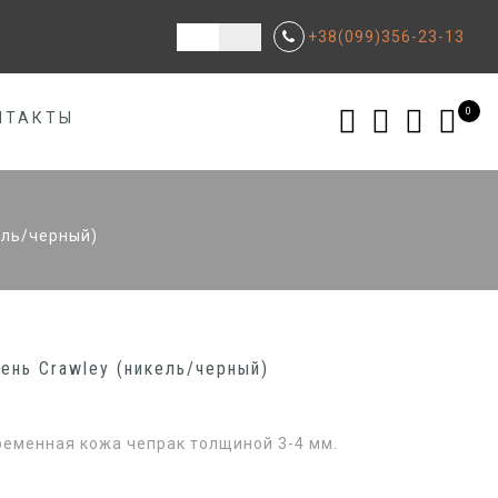
+38(099)356-23-13
0
НТАКТЫ
ель/черный)
ень Crawley (никель/черный)
ременная кожа чепрак толщиной 3-4 мм.