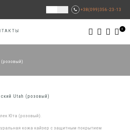
+38(099)356-23-13
0
НТАКТЫ
 (розовый)
ский Utah (розовый)
лек Юта (розовый).
туральная кожа кайзер с защитным покрытием