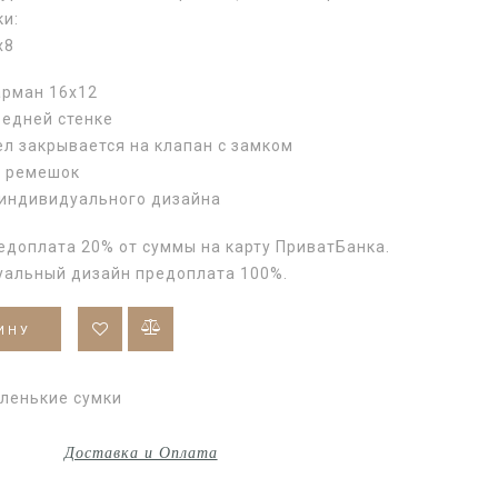
ки:
х8
арман 16х12
редней стенке
л закрывается на клапан с замком
й ремешок
индивидуального дизайна
едоплата 20% от суммы на карту ПриватБанка.
уальный дизайн предоплата 100%.
ИНУ
ленькие сумки
Доставка и Оплата