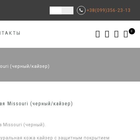
+38(099)356-23-13
0
НТАКТЫ
ouri (черный/кайзер)
ая Missouri (черный/кайзер)
 Missouri (черный).
туральная кожа кайзер с защитным покрытием