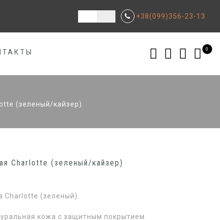
+38(099)356-23-13
0
НТАКТЫ
otte (зеленый/кайзер)
я Charlotte (зеленый/кайзер)
 Charlotte (зеленый).
туральная кожа с защитным покрытием