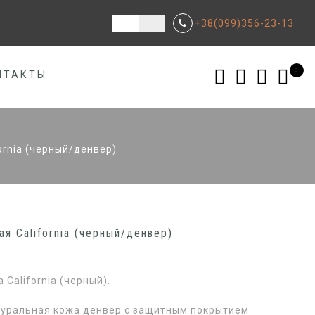
+38(099)356-23-13
0
НТАКТЫ
ornia (черный/денвер)
я California (черный/денвер)
 California (черный).
туральная кожа денвер с защитным покрытием