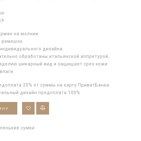
ки:
х9
арман на молнии.
 ремешок.
индивидуального дизайна.
ательно обработаны итальянской аппретурой,
изделию шикарный вид и защищает срез кожи
влаги.
едоплата 20% от суммы на карту ПриватБанка.
уальный дизайн предоплата 100%.
ИНУ
ленькие сумки