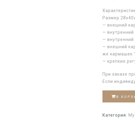
Характеристи
Размер 28х40
— внешний кар
— внутренний 
— внутренний
— внешний кар
же кармашек 
— крепкие ре
При заказе пр
Если индивид
В КОРЗ
Категория:
Му