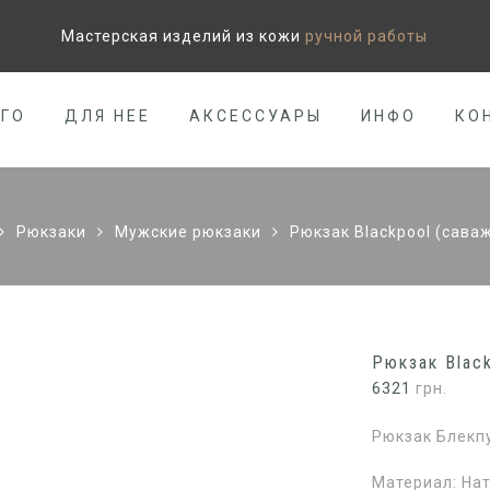
Мастерская изделий из кожи
ручной работы
ЕГО
ДЛЯ НЕЕ
АКСЕССУАРЫ
ИНФО
КО
Рюкзаки
Мужские рюкзаки
Рюкзак Blackpool (сава
Рюкзак Blac
6321
грн.
Рюкзак Блекпу
Материал: На