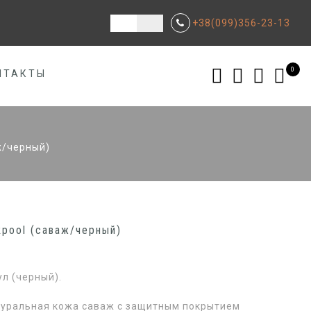
+38(099)356-23-13
0
НТАКТЫ
ж/черный)
kpool (саваж/черный)
л (черный).
туральная кожа саваж с защитным покрытием