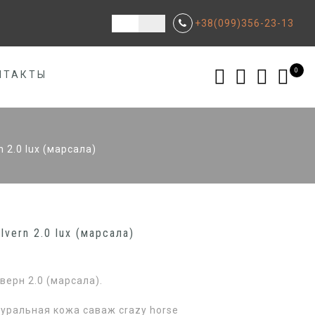
+38(099)356-23-13
0
НТАКТЫ
 2.0 lux (марсала)
vern 2.0 lux (марсала)
ерн 2.0 (марсала).
уральная кожа саваж crazy horse