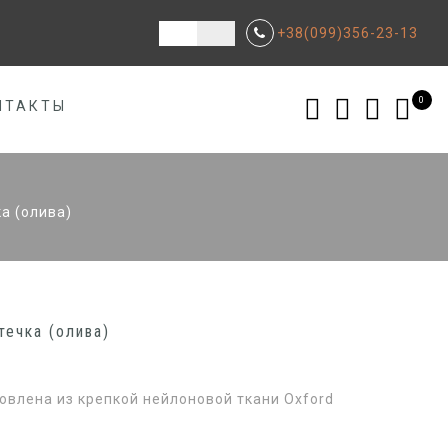
+38(099)356-23-13
0
НТАКТЫ
а (олива)
течка (олива)
овлена из крепкой нейлоновой ткани Oxford