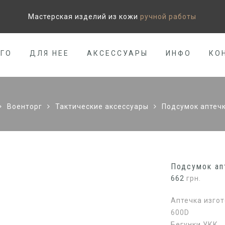
Мастерская изделий из кожи
ручной работы
ЕГО
ДЛЯ НЕЕ
АКСЕССУАРЫ
ИНФО
КО
Военторг
Тактические аксессуары
Подсумок аптечк
Подсумок ап
662
грн.
Аптечка изгот
600D
Бегунки УКК