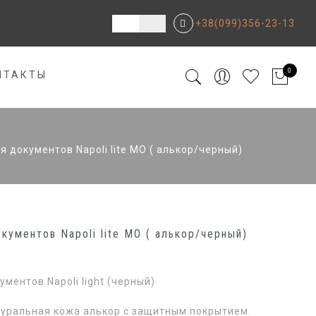
+38(099)356-23-13
0
НТАКТЫ
я документов Napoli lite МО ( алькор/черный)
кументов Napoli lite МО ( алькор/черный)
ументов Napoli light (черный)
туральная кожа алькор с защитным покрытием.