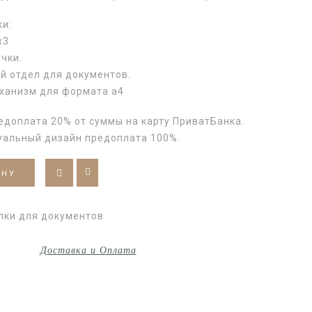
ки:
х3
чки.
й отдел для документов.
ханизм для формата а4
едоплата 20% от суммы на карту ПриватБанка.
уальный дизайн предоплата 100%.
ИНУ
пки для документов
Доставка и Оплата