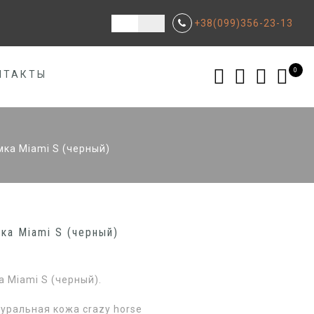
+38(099)356-23-13
0
НТАКТЫ
ка Miami S (черный)
ка Miami S (черный)
 Miami S (черный).
уральная кожа crazy horse