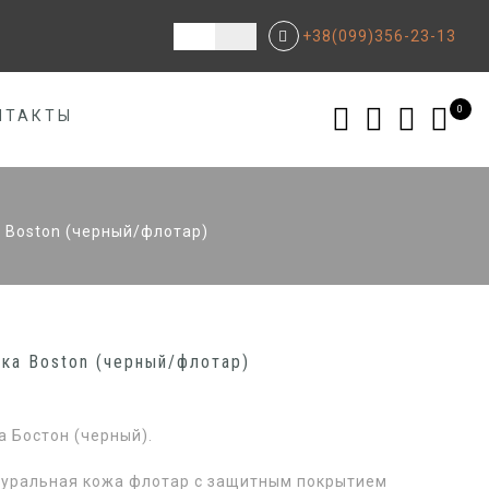
+38(099)356-23-13
0
НТАКТЫ
 Boston (черный/флотар)
ка Boston (черный/флотар)
 Бостон (черный).
туральная кожа флотар с защитным покрытием