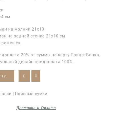
ки:
х4 см
ман на молнии 21х10
ан на задней стенке 21х10 см
 ремешёк.
едоплата 20% от суммы на карту ПриватБанка.
уальный дизайн предоплата 100%.
ИНУ
нанки | Поясные сумки
Доставка и Оплата